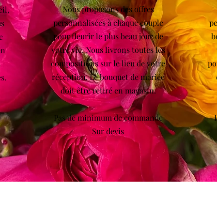
Nous proposons des offres
il,
personnalisées à chaque couple
pe
us
pour fleurir le plus beau jour de
b
e
votre vie. Nous livrons toutes les
en
compositions sur le lieu de votre
po
s
réception. Le bouquet de mariée
s.
doit être retiré en magasin.
Pas de minimum de commande
Sur devis