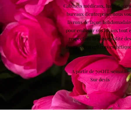
Cabinets médicaux, halls d'accue
bureaux d'entreprise, nous vo
livrons de façon hebdomadair
pour embellir vos locaux tout 
respectant la saisonnalité de
fleurs et vos critères esthétique
A partir de 70€HT/semaine
Sur devis