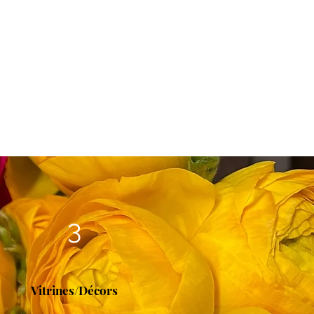
3
Vitrines/Décors