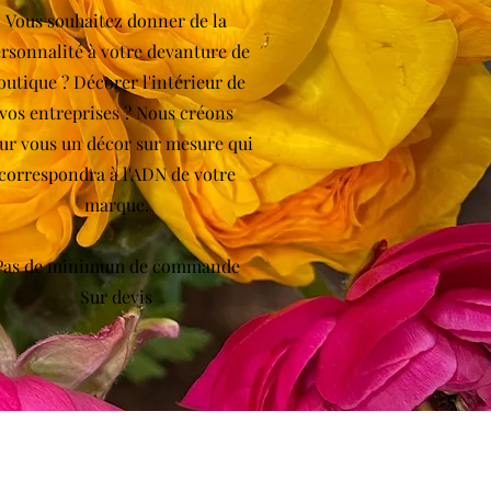
Vous souhaitez donner de la
rsonnalité à votre devanture de
outique ? Décorer l'intérieur de
vos entreprises ? Nous créons
ur vous un décor sur mesure qui
correspondra à l'ADN de votre
marque.
Pas de minimum de commande
Sur devis