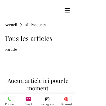
Accueil
All Products
Tous les articles
0 article
Aucun article ici pour le
moment
En attendant, vous pouvez choisir
Phone
Email
Instagram
Pinterest
une autre catégorie pour continuer